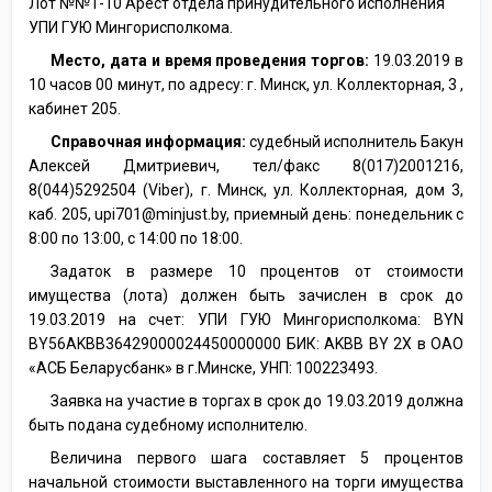
Лот №№1-10 Арест отдела принудительного исполнения
УПИ ГУЮ Мингорисполкома.
Место, дата и время проведения торгов:
19.03.2019 в
10 часов 00 минут, по адресу: г. Минск, ул. Коллекторная, 3 ,
кабинет 205.
Справочная информация:
судебный исполнитель Бакун
Алексей Дмитриевич, тел/факс 8(017)2001216,
8(044)5292504 (Viber), г. Минск, ул. Коллекторная, дом 3,
каб. 205, upi701@minjust.by, приемный день: понедельник с
8:00 по 13:00, с 14:00 по 18:00.
Задаток в размере 10 процентов от стоимости
имущества (лота) должен быть зачислен в срок до
19.03.2019 на счет: УПИ ГУЮ Мингорисполкома: BYN
BY56AKBB36429000024450000000 БИК: AKBB BY 2X в ОАО
«АСБ Беларусбанк» в г.Минске, УНП: 100223493.
Заявка на участие в торгах в срок до 19.03.2019 должна
быть подана судебному исполнителю.
Величина первого шага составляет 5 процентов
начальной стоимости выставленного на торги имущества