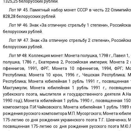
1325,25 белорусских рублей.
Лот № 45. Памятный набор монет СССР в честь 22 Олимпийск
828,28 белорусских рублей.
Лот № 46. Знак «За отличную стрельбу 1 степени», Российска
белорусских рублей.
Лот № 47. Знак «За отличную стрельбу 2 степени», Российск
белорусских рублей.
Лот № 48. Коллекция монет: Монета полушка, 1798 г., Павел 1
полушка, 1786 г., Екатерина 2, Российская империя; Монета 2
пфеннигов, 1991, ФРГ; Монета 10 пфеннигов, 1994, ФРГ; Мо
Республика; Монета 10 крон, 1996 г., Чешская Республика; М
Республика; Монета юбилейная 1 рубль 1991 г., посвященная
Махтумкули; Монета юбилейная 1 рубль 1991 г., посвящен
узбекского поэта, мыслителя и государственного деятеля А.На
1990 год); Монета юбилейная 1 рубль 1990 г., посвященная 15
композитора П.И.Чайковского; Монета юбилейная 1 рубль 1989 
рождения русского композитора М.П. Мусоргского; Монета юбиле
175-летию со дня рождения украинского поэта Т.Г. Шевченко; М
посвященная 175-летию со дня рождения русского поэта М.Ю.