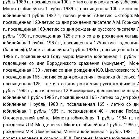
рубль 1989 г., посвященная 100-летию со дня рождения узбекск
Монета юбилейная 1 рубль 1989 г., посвященная 100-летию со
юбилейная 1 рубль 1987 г., посвященная 70-летию Октября; Мо
посвященная 120-летию со дня рождения писателя А.М. Горьког
г., посвященная 160-летию со дня рождения русского писателя 
рубль 1990 г., посвященная 125-летию со дня рождения латышс
юбилейная 1 рубль 1987 г., посвященная 175-летию годовщин
(барельеф); Монета юбилейная 1 рубль 1986 г., посвященная Го
1986 г., посвященная Году мира; Монета юбилейная 1 рубль 
годовщине со дня Бородинского сражения (монумент); Моне
посвященная 130 - летию со дня рождения К.Э. Циолковского; М
посвященная 165 - летию со дня рождения Фридриха Энгельса; М
посвященная 125 - летию со дня рождения русского физика А
рубль 1985 г., посвященная 12 Всемирному фестивалю молоде
юбилейная 1 рубль 1985 г., посвященная 165 - летию со дня ро
юбилейная 1 рубль 1983 г., посвященная 165 - летию со д
юбилейная 1 рубль 1985 г., посвященная 40 - летию Побед
Отечественной войне; Монета юбилейная 1 рубль 1984 г., 
рождения Д.И. Менделеева; Монета юбилейная 1 рубль 1986 г.,
рождения М.В. Ломоносова; Монета юбилейная 1 рубль 1981 г.,
полета человека в космос – Ю.А. Гагарина; Монета юбилейная 1