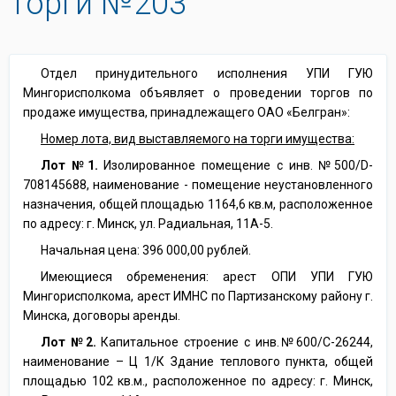
Торги №203
Отдел принудительного исполнения УПИ ГУЮ
Мингорисполкома объявляет о проведении торгов по
продаже имущества, принадлежащего ОАО «Белгран»:
Номер лота, вид выставляемого на торги имущества:
Лот №1.
Изолированное помещение с инв. №500/D-
708145688, наименование - помещение неустановленного
назначения, общей площадью 1164,6 кв.м, расположенное
по адресу: г. Минск, ул. Радиальная, 11А-5.
Начальная цена: 396 000,00 рублей.
Имеющиеся обременения: арест ОПИ УПИ ГУЮ
Мингорисполкома, арест ИМНС по Партизанскому району г.
Минска, договоры аренды.
Лот №2.
Капитальное строение с инв.№600/С-26244,
наименование – Ц 1/К Здание теплового пункта, общей
площадью 102 кв.м., расположенное по адресу: г. Минск,