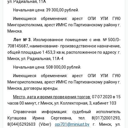
ул. Радиальная, 11А
Начальная цена: 39 300,00 рублей.
Имеющиеся обременения: арест ОПИ УПИ ГУЮ
Мингорисполкома, арест ИМНС по Партизанскому району г.
Минска.
Лот №3.
Изолированное помещение с инв. №500/D-
708145687, наименование- производственное назначение,
общей площадью 1 453,3 кв.м, расположенное по адресу: г.
Минск, ул. Радиальная, 11А-4
Начальная цена: 508 000,00 рублей.
Имеющиеся обременения: арест ОПИ УПИ ГУЮ
Мингорисполкома, арест ИМНС по Партизанскому району г.
Минска, договоры аренды.
Место, дата и время проведения торгов:
07.07.2020 в 15
часов 00 минут, г.Минск, ул. Коллекторная, 3, кабинет 103
Справочная информация: судебный исполнитель
Куташова Ирина Сергеевна, тел. 8(017)2001293,
8(044)5292603 (Viber)
opi701@miniust.by
г. Минск, ул.