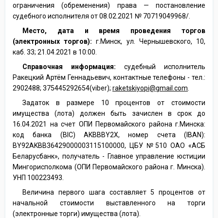
ограничения (обременения) права — постановление
судебного исполнителя от 08.02.2021 № 70719049968/.
Место, дата и время проведения торгов
(электронных торгов):
г.Минск, ул. Чернышевского, 10,
каб. 33; 21.04.2021 в 10:00.
Справочная информация:
судебный исполнитель
Ракецкий Артём Геннадьевич, контактные телефоны - тел.:
2902488; 375445292654(viber);
raketskiyopi@gmail.com
.
Задаток в размере 10 процентов от стоимости
имущества (лота) должен быть зачислен в срок до
16.04.2021 на счет ОПИ Первомайского района г.Минска:
код банка (BIC) AKBBBY2X, номер счета (IBAN):
BY92AKBB36429000003115100000, ЦБУ №510 ОАО «АСБ
Беларусбанк», получатель - Главное управление юстиции
Мингорисполкома (ОПИ Первомайского района г. Минска).
УНП 100223493.
Величина первого шага составляет 5 процентов от
начальной стоимости выставленного на торги
(электронные торги) имущества (лота).