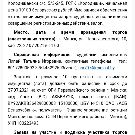
Колодищански с/с, 5/3-245, ГСПК «Колодищи», начальная
цена 10100 белорусских рублей. Имеющиеся обременения
в отношении имущества: запрет судебного исполнителя на
совершение регистрационных действий, залог.
Место, дата и время проведения торгов
(электронных торгов):
г. Минск, ул. Чернышевского, 10,
каб. 22; 27.07.2021 в 11:00.
Справочная информация:
судебный исполнитель
Липай Татьяна Игоревна, контактные телефоны – тел.:
80172800592 375445292593(viber);
opi707@minjust.by
.
Задаток в размере 10 процентов от стоимости
имущества (лота) должен быть зачислен в срок до
27.07.2021 на счет ОПИ Первомайского района г. Минска:
код банка (ВIС) AKBBBY2X, номер счета (IВАN):
BY92АКВВ36429000003115100000, ЦБУ №510 ОАО «АСБ
Беларусбанк», получатель - Главное управление юстиции
Мингорисполкома (ОПИ Первомайского района г. Минска),
УНП 100223493.
Заявка на участие и подписка участника торгов