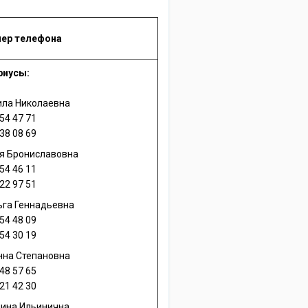
мер телефона
риусы:
ла Николаевна
54 47 71
38 08 69
я Брониславовна
54 46 11
22 97 51
га Геннадьевна
54 48 09
54 30 19
нна Степановна
48 57 65
21 42 30
лина Ильинична