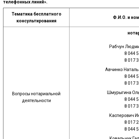
телефонных линий».
Тематика бесплатного
Ф.И.О. и но
консультирования
нота
Рабчун Людми
8 044 5
8 017 3
Авчинко Наталь
8 044 5
8 017 3
Шмурыгина Оль
Вопросы нотариальной
8 044 5
деятельности
8 017 3
Касперович И
8 017 2
8 044 5
Ковальчук Га