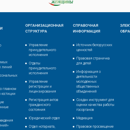
ОРГАНИЗАЦИОННАЯ
СПРАВОЧНАЯ
ЭЛЕ
ИИ
СТРУКТУРА
ИНФОРМАЦИЯ
ОБР
Управление
Источник белорусских
о
принудительного
ценностей
исполнения
Правовая страничка
ямых
Отделы
для детей
х линий
принудительного
Информация о
исполнения
рсональных
деятельности
Управление
молодёжных
регистрации и
общественных
о главном
лицензирования
объединений
и юстиции
Регистрация актов
Создан инструмент для
ие
гражданского
оценки качества работы
енные
состояния
госорганов
Юридический отдел
Медиация
оведения
иний»
Отдел нотариата,
Правовое просвещение