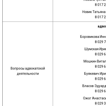
8 017 2
Новик Татьяна
8 017 2
адво
Боровикова Инн
8 029 7
Шумская Ири
8 029 6
Мошкин Витал
8 029 6
Вопросы адвокатской
деятельности
Буякевич Ири
8 029 6
Власов Эдуар
8 029 6
Ожог Анастас
8 029 3