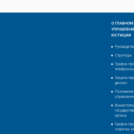
О ГЛАВНОМ
УПРАВЛЕН
ЮСТИЦИИ
Руководств
Структура
График пр
телефонны
Защита пе
данных
Положение 
управлени
Вышестоящ
государств
органы
График пр
«горячих л