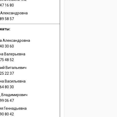
47 16 80
 Александровна
89 58 57
каты:
а Александровна
40 30 60
на Валерьевна
75 48 52
ий Витальевич
25 22 37
на Васильевна
64 80 30
д Владимирович
99 06 47
ия Геннадьевна
90 80 42