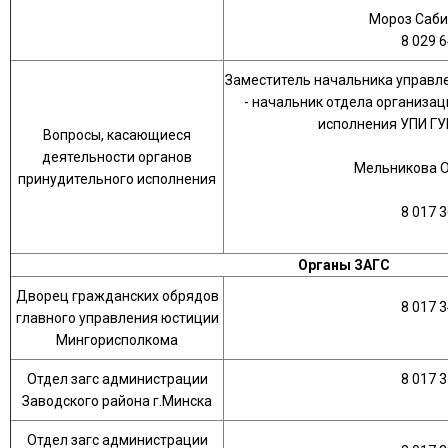
Мороз Саби
8 029 6
Заместитель начальника управл
- начальник отдела организац
исполнения УПИ Г
Вопросы, касающиеся
деятельности органов
Мельникова О
принудительного исполнения
8 017 3
Органы ЗАГС
Дворец гражданских обрядов
8 017 3
главного управления юстиции
Мингорисполкома
Отдел загс администрации
8 017 3
Заводского района г.Минска
Отдел загс администрации