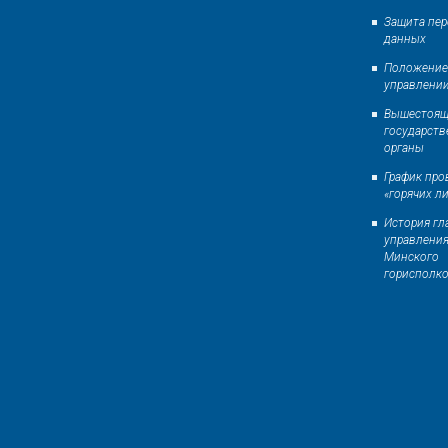
Защита пе
данных
Положение
управлени
Вышестоящ
государст
органы
График про
«горячих л
История гл
управлени
Минского
горисполк