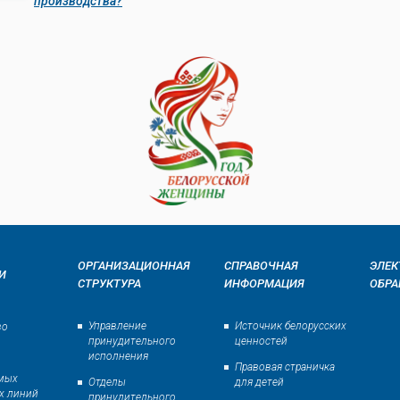
производства?
ОРГАНИЗАЦИОННАЯ
СПРАВОЧНАЯ
ЭЛЕК
И
СТРУКТУРА
ИНФОРМАЦИЯ
ОБР
Управление
Источник белорусских
во
принудительного
ценностей
исполнения
Правовая страничка
ямых
Отделы
для детей
х линий
принудительного