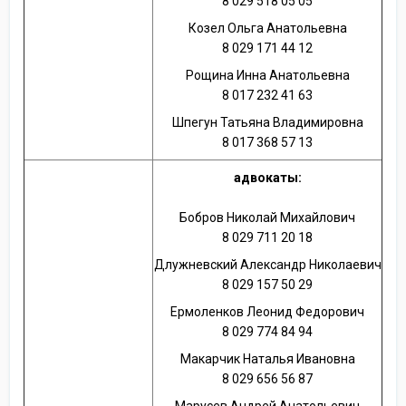
8 029 518 05 05
Козел Ольга Анатольевна
8 029 171 44 12
Рощина Инна Анатольевна
8 017 232 41 63
Шпегун Татьяна Владимировна
8 017 368 57 13
адвокаты:
Бобров Николай Михайлович
8 029 711 20 18
Длужневский Александр Николаевич
8 029 157 50 29
Ермоленков Леонид Федорович
8 029 774 84 94
Макарчик Наталья Ивановна
8 029 656 56 87
Марусев Андрей Анатольевич