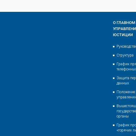
О ГЛАВНОМ
УПРАВЛЕН
ЮСТИЦИИ
Руководств
Структура
График пр
телефонны
Защита пе
данных
Положение 
управлени
Вышестоящ
государств
органы
График пр
«горячих л