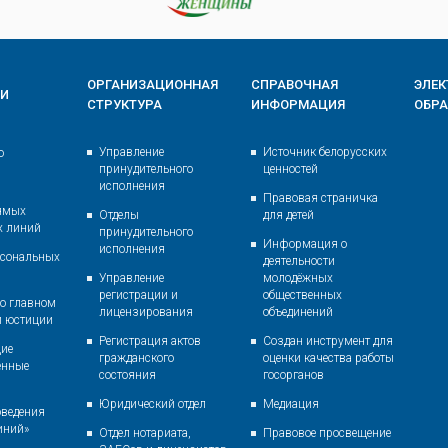
ОРГАНИЗАЦИОННАЯ
СПРАВОЧНАЯ
ЭЛЕ
ИИ
СТРУКТУРА
ИНФОРМАЦИЯ
ОБР
Управление
Источник белорусских
о
принудительного
ценностей
исполнения
Правовая страничка
ямых
Отделы
для детей
х линий
принудительного
Информация о
исполнения
рсональных
деятельности
Управление
молодёжных
регистрации и
общественных
о главном
лицензирования
объединений
и юстиции
Регистрация актов
Создан инструмент для
ие
гражданского
оценки качества работы
енные
состояния
госорганов
Юридический отдел
Медиация
оведения
иний»
Отдел нотариата,
Правовое просвещение