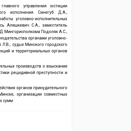
 главного управления юстиции
ого исполнения Синегуб Д.А.,
аботы уголовно-исполнительных
сь Аляшкевич С.А., заместитель
Д Мингорисполкома Подоляк А.С.,
нодательства органами уголовно-
Л.В., судья Минского городского
екций и территориальных органов
тельных производств о взыскании
ктики рецидивной преступности и
ействия органов принудительного
Минске, организации совместных
х сумм.