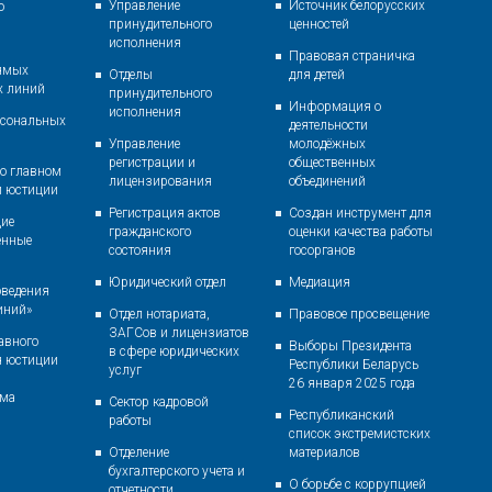
Управление
Источник белорусских
о
принудительного
ценностей
исполнения
Правовая страничка
ямых
Отделы
для детей
х линий
принудительного
Информация о
исполнения
рсональных
деятельности
Управление
молодёжных
регистрации и
общественных
о главном
лицензирования
объединений
и юстиции
Регистрация актов
Создан инструмент для
ие
гражданского
оценки качества работы
енные
состояния
госорганов
Юридический отдел
Медиация
оведения
иний»
Отдел нотариата,
Правовое просвещение
ЗАГСов и лицензиатов
авного
Выборы Президента
в сфере юридических
я юстиции
Республики Беларусь
услуг
26 января 2025 года
ома
Сектор кадровой
Республиканский
работы
список экстремистских
Отделение
материалов
бухгалтерского учета и
О борьбе с коррупцией
отчетности