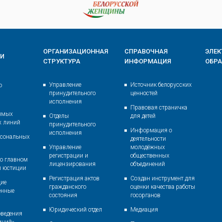
ОРГАНИЗАЦИОННАЯ
СПРАВОЧНАЯ
ЭЛЕ
ИИ
СТРУКТУРА
ИНФОРМАЦИЯ
ОБР
Управление
Источник белорусских
о
принудительного
ценностей
исполнения
Правовая страничка
ямых
Отделы
для детей
х линий
принудительного
Информация о
исполнения
рсональных
деятельности
Управление
молодёжных
регистрации и
общественных
о главном
лицензирования
объединений
и юстиции
Регистрация актов
Создан инструмент для
ие
гражданского
оценки качества работы
енные
состояния
госорганов
Юридический отдел
Медиация
оведения
иний»