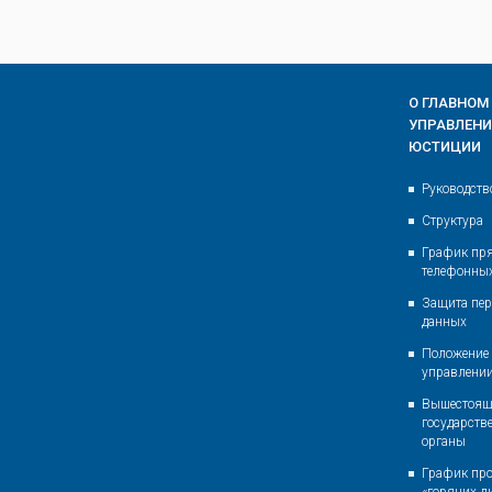
О ГЛАВНОМ
УПРАВЛЕН
ЮСТИЦИИ
Руководств
Структура
График пр
телефонны
Защита пе
данных
Положение 
управлени
Вышестоящ
государств
органы
График пр
«горячих л